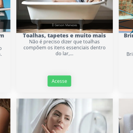
Gerson Menezes
om
Toalhas, tapetes e muito mais
Bri
Não é preciso dizer que toalhas
compõem os itens essenciais dentro
o
do lar,...
.
Br
Acesse