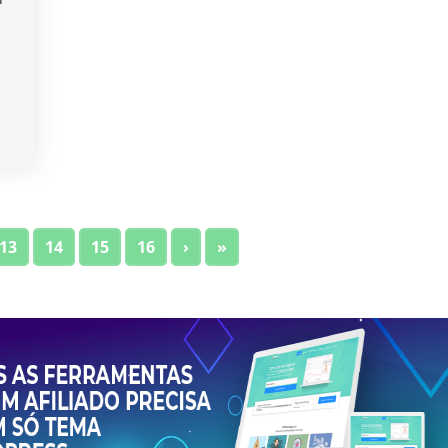
,
13
14
15
16
›
»