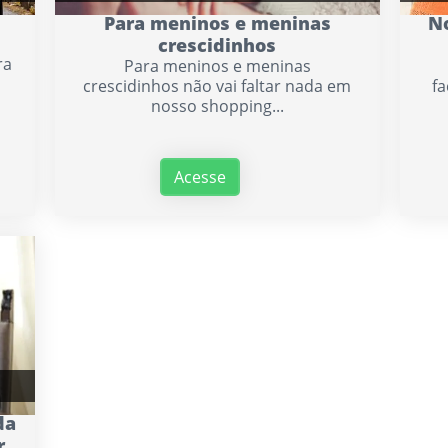
Para meninos e meninas
No
crescidinhos
ra
Para meninos e meninas
crescidinhos não vai faltar nada em
fa
nosso shopping...
Acesse
da
r