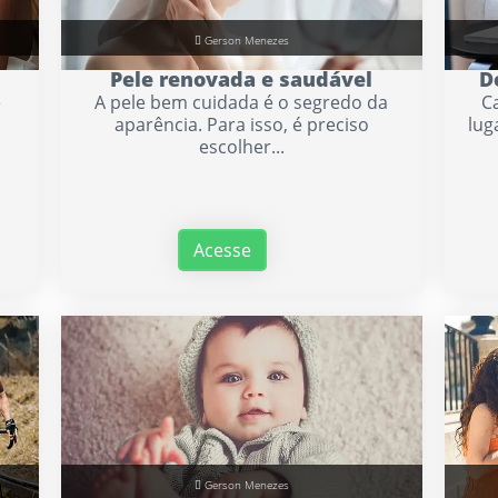
Gerson Menezes
Pele renovada e saudável
D
e
A pele bem cuidada é o segredo da
C
aparência. Para isso, é preciso
lug
escolher...
Acesse
Gerson Menezes