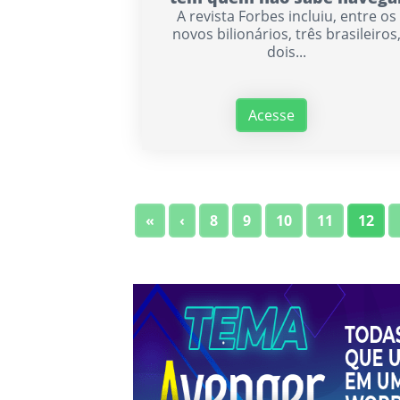
A revista Forbes incluiu, entre os
novos bilionários, três brasileiros
dois...
Acesse
«
‹
8
9
10
11
12