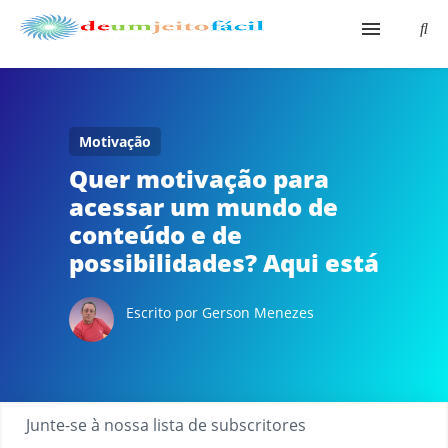
Início
Aqui É Fácil
Motivação
Quer motivação para
Shopping Virtual
acessar um mundo de
conteúdo e de
Bio
possibilidades? Aqui está
Escrito por Gerson Menezes
Junte-se à nossa lista de subscritores