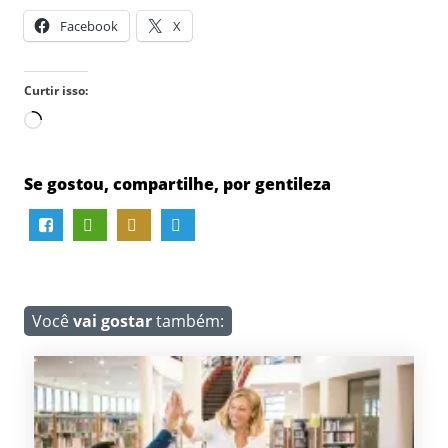
Facebook
X
Curtir isso:
Carregando...
Se gostou, compartilhe, por gentileza
Você
vai gostar
também: