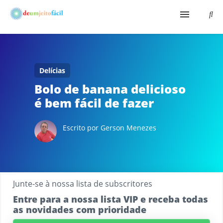
Início
Aqui É Fácil
Delícias
Bolo de banana delicioso
Shopping Virtual
é bem fácil de fazer
Bio
Escrito por Gerson Menezes
Junte-se à nossa lista de subscritores
Entre para a nossa lista VIP e receba todas
as novidades com prioridade