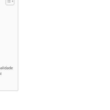
alidade
l