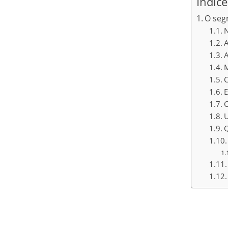
Índice
O seg
N
A
A
M
C
E
C
U
Q