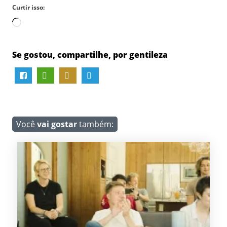
Curtir isso:
Carregando...
Se gostou, compartilhe, por gentileza
Você
vai gostar
também: