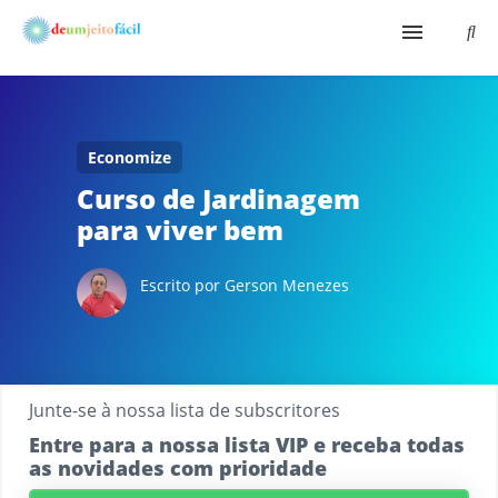
Início
Aqui É Fácil
Economize
Curso de Jardinagem
Shopping Virtual
para viver bem
Bio
Escrito por Gerson Menezes
Junte-se à nossa lista de subscritores
Entre para a nossa lista VIP e receba todas
as novidades com prioridade