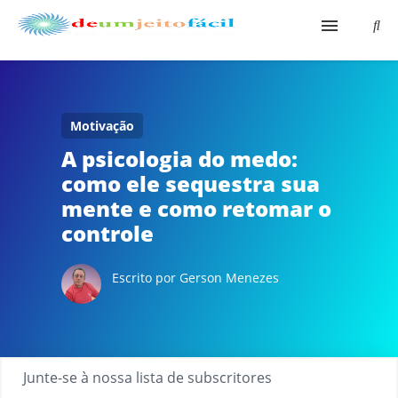
Início
Aqui É Fácil
Motivação
A psicologia do medo:
Shopping Virtual
como ele sequestra sua
mente e como retomar o
Bio
controle
Escrito por Gerson Menezes
Junte-se à nossa lista de subscritores