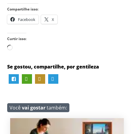
Compartilhe isso:
Facebook
X
Curtir isso:
Carregando...
Se gostou, compartilhe, por gentileza
Você
vai gostar
também: