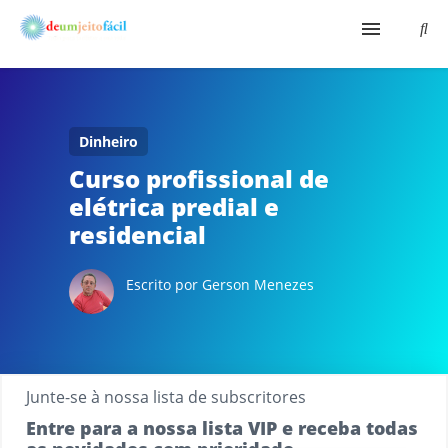
Início
Aqui É Fácil
Dinheiro
Curso profissional de
Shopping Virtual
elétrica predial e
residencial
Bio
Escrito por Gerson Menezes
Junte-se à nossa lista de subscritores
Entre para a nossa lista VIP e receba todas