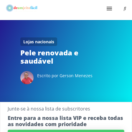
Início
Aqui É Fácil
Lojas nacionais
Pele renovada e
Shopping Virtual
saudável
Bio
Escrito por Gerson Menezes
Junte-se à nossa lista de subscritores
Entre para a nossa lista VIP e receba todas
as novidades com prioridade